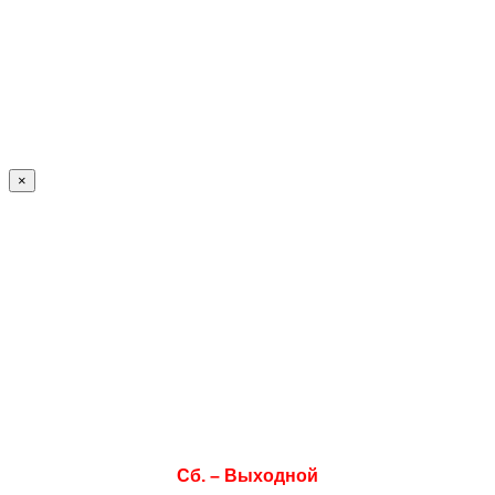
×
Режим работы
Пн. 08:00–17:00
Вт. 08:00–17:00
Ср. 08:00–17:00
Чт. 08:00–17:00
Пт. 08:00–17:00
Сб. – Выходной