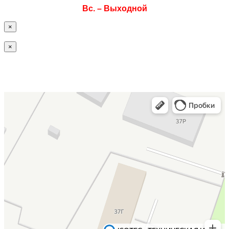
Вс. – Выходной
×
×
Офис / склад ISOTEC