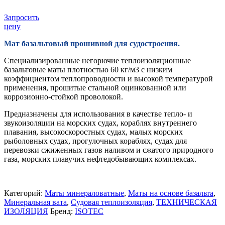
Запросить
цену
Мат базальтовый прошивной для судостроения.
Специализированные негорючие теплоизоляционные
базальтовые маты плотностью 60 кг/м3 с низким
коэффициентом теплопроводности и высокой температурой
применения, прошитые стальной оцинкованной или
коррозионно-стойкой проволокой.
Предназначены для использования в качестве тепло- и
звукоизоляции на морских судах, кораблях внутреннего
плавания, высокоскоростных судах, малых морских
рыболовных судах, прогулочных кораблях, судах для
перевозки сжиженных газов наливом и сжатого природного
газа, морских плавучих нефтедобывающих комплексах.
Категорий:
Маты минераловатные
,
Маты на основе базальта
,
Минеральная вата
,
Судовая теплоизоляция
,
ТЕХНИЧЕСКАЯ
ИЗОЛЯЦИЯ
Бренд:
ISOTEC