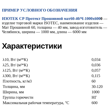
ПРИМЕР УСЛОВНОГО ОБОЗНАЧЕНИЯ
ИЗОТЕК СР Протект Прошивной мат60-40/Ч-1000х600
0
—
изделие торговой марки ISOTEC, наименование изделия —
Мат Прошивной 60, толщина — 40 мм, завод-изготовитель —
Челябинск, ширина — 1000 мм, длина — 6000 мм
Характеристики
λ10, Вт/ (м²*К)
0,034
λ25, Вт/ (м²*К)
0,036
λ125, Вт/ (м²*К)
0,057
λ300, Вт/ (м²*К)
0,115
Плотность, кг/м3
60
Толщина, мм
30-120
Ширина, мм
1000
Группа горючести
НГ
Максимальная рабочая температура, °C
600