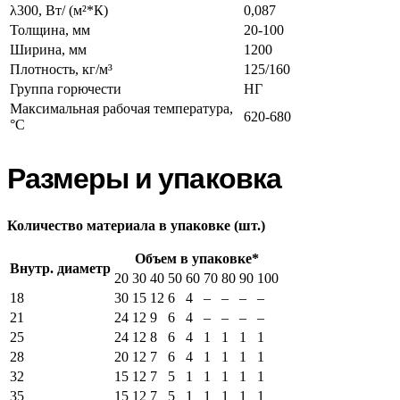
λ300, Вт/ (м²*К)
0,087
Толщина, мм
20-100
Ширина, мм
1200
Плотность, кг/м³
125/160
Группа горючести
НГ
Максимальная рабочая температура,
620-680
°C
Размеры и упаковка
Количество материала в упаковке (шт.)
Объем в упаковке*
Внутр. диаметр
20
30
40
50
60
70
80
90
100
18
30
15
12
6
4
–
–
–
–
21
24
12
9
6
4
–
–
–
–
25
24
12
8
6
4
1
1
1
1
28
20
12
7
6
4
1
1
1
1
32
15
12
7
5
1
1
1
1
1
35
15
12
7
5
1
1
1
1
1