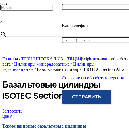
×
Ваш телефон
Я даю разрешение на обработ
Главная
/
ТЕХНИЧЕСКАЯ ИЗОЛЯЦИЯ
/
Минеральная
вата
/
Цилиндры минераловатные
/
Цилиндры
термонавивные
/ Базальтовые цилиндры ISOTEC Section AL2
Согласие на обработку персонал
Базальтовые цилиндры
ISOTEC Section AL2
Запросить
цену
Термонавивные базальтовые цилиндры