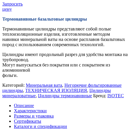
Запросить
цену
Термонавивные базальтовые цилиндры
Термонавивные цилиндры представляют собой полые
теплоизоляционные изделия, изготовленные методом
навивки минеральной ваты на основе расплавов базальтовых
пород с использованием современных технологий.
Цилиндры имеют продольный разрез для удобства монтажа на
трубопровод.
Могут выпускаться без покрытия или с покрытием из
алюминиевой
фольги.
Категорий:
Минеральная вата
,
Негорючие фольгированные
цилиндры
,
ТЕХНИЧЕСКАЯ ИЗОЛЯЦИЯ
,
Цилиндры
минераловатные
,
Цилиндры термонавивные
Бренд:
ISOTEC
Описание
Характеристики
Размеры и упаковка
Сертификаты
Каталоги и спецификации