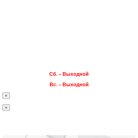
Режим работы
Пн. 08:00–17:00
Вт. 08:00–17:00
Ср. 08:00–17:00
Чт. 08:00–17:00
Пт. 08:00–17:00
Сб. – Выходной
Вс. – Выходной
×
×
Офис / склад ISOTEC