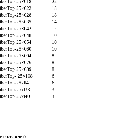
berTop-25×018
22
berTop-25×022
18
berTop-25×028
18
berTop-25×035
14
berTop-25×042
12
berTop-25×048
10
berTop-25×054
10
berTop-25×060
10
berTop-25×064
8
berTop-25×076
8
berTop-25×089
8
berTop- 25×108
6
berTop-25xll4
6
berTop-25xl33
3
berTop-25xl40
3
ы (рулоны)