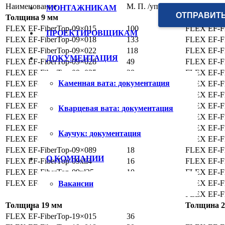
Наименование
M. П. /уп.
Наименова
МОНТАЖНИКАМ
Толщина 9 мм
Толщина
FLEX EF-FiberTop-09×015
100
FLEX EF-Fi
ПРОЕКТИРОВЩИКАМ
FLEX EF-FiberTop-09×018
133
FLEX EF-Fi
FLEX EF-FiberTop-09×022
118
FLEX EF-Fi
ДОКУМЕНТАЦИЯ
FLEX EF-FiberTop-09×028
49
FLEX EF-Fi
FLEX EF-FiberTop-09×035
38
FLEX EF-Fi
Каменная вата: документация
FLEX EF-FiberTop-09×042
32
FLEX EF-Fi
FLEX EF-FiberTop-09×048
27
FLEX EF-Fi
FLEX EF-FiberTop-09×054
26
FLEX EF-Fi
Кварцевая вата: документация
FLEX EF-FiberTop-09×060
22
FLEX EF-Fi
FLEX EF-FiberTop-09×064
22
FLEX EF-Fi
Каучук: документация
FLEX EF-FiberTop-09×076
22
FLEX EF-Fi
FLEX EF-FiberTop-09×089
18
FLEX EF-Fi
О КОМПАНИИ
FLEX EF-FiberTop-09xll4
16
FLEX EF-Fi
FLEX EF-FiberTop-09xl25
10
FLEX EF-Fi
FLEX EF-FiberTop-09xl33
8
FLEX EF-Fi
Вакансии
FLEX EF-Fi
Толщина
19
мм
Толщина
FLEX EF-FiberTop-19×015
36