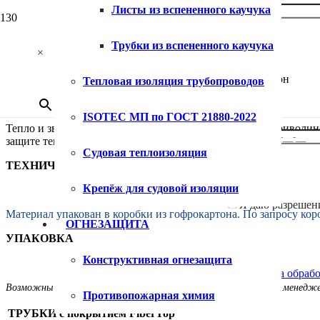
Листы из вспененного каучука
Трубки из вспененного каучука
×
Ваш телефон
Теплоизоляционные материалы из вспененного синтетического
Тепловая изоляция трубопроводов
СФЕРЫ ПРИМЕНЕНИЯ
ISOTEC МП по ГОСТ 21880-2022
Тепло и звукоизоляция трубопроводов, резервуаров и кривол
защите теплоизоляции.
Судовая теплоизоляция
ТЕХНИЧЕСИКЕ ХАРАКТЕРИСТИКИ
Крепёж для судовой изоляции
Я даю разрешен
Материал упакован в коробки из гофрокартона. По запросу кор
ОГНЕЗАЩИТА
УПАКОВКА
Конструктивная огнезащита
Согласие на обраб
Возможны изменения, в случае вопросов обращайтесь к своему менедж
Противопожарная химия
ТРУБКИ с покрытием
FiberTop