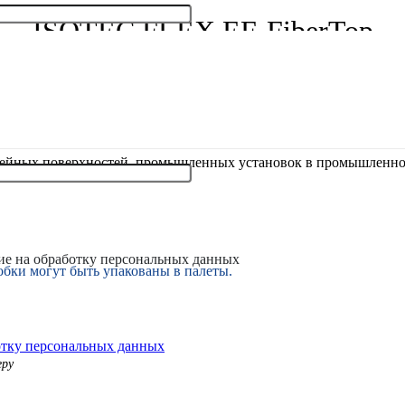
ISOTEC FLEX EF-FiberTop
 каучука.
инейных поверхностей, промышленных установок в промышленнос
ие на обработку персональных данных
обки могут быть упакованы в палеты.
отку персональных данных
еру