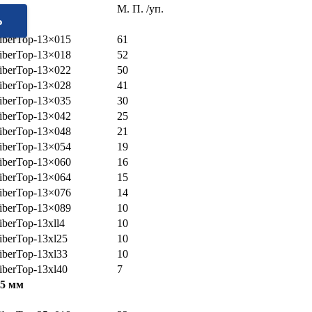
ние
M. П. /уп.
13
мм
berTop-13×015
61
berTop-13×018
52
berTop-13×022
50
berTop-13×028
41
berTop-13×035
30
berTop-13×042
25
berTop-13×048
21
berTop-13×054
19
berTop-13×060
16
berTop-13×064
15
berTop-13×076
14
berTop-13×089
10
berTop-13xll4
10
berTop-13xl25
10
berTop-13xl33
10
berTop-13xl40
7
25
мм